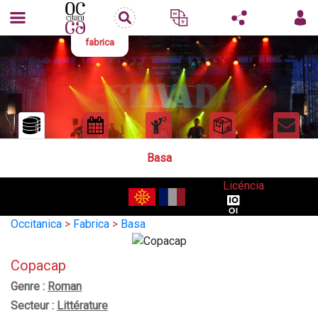
fabrica
Basa
Licéncia
Occitanica
>
Fabrica
>
Basa
Copacap
Genre :
Roman
Secteur :
Littérature