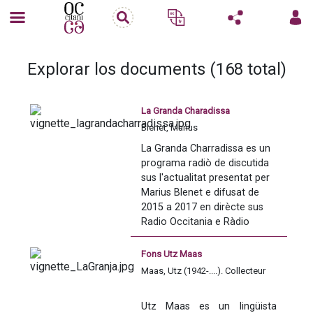
Explorar los documents (168 total)
La Granda Charadissa
Blénet, Marius
La Granda Charradissa es un 
programa radiò de discutida 
sus l'actualitat presentat per 
Marius Blenet e difusat de 
2015 a 2017 en dirècte sus 
Radio Occitania e Ràdio 
Lenga d'òc, e en diferit 
l'endeman sus Ràdio País.
Fons Utz Maas
Maas, Utz (1942-....). Collecteur
Per de questions de dreches, 
los extrachs musicals 
Utz Maas es un lingüista 