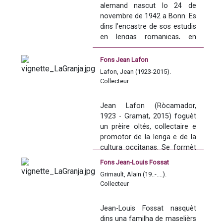
difusats dins las emissions 
alemand nascut lo 24 de 
podon pas èsser mes en 
novembre de 1942 a Bonn. Es 
linha, fogèron doncas talhats 
dins l’encastre de sos estudis 
dels enregistraments.
en lengas romanicas, en 
linguistica generala e 
comparada e en filosofia 
Fons Jean Lafon
qu’encontra l’oltés Gaston 
Lafon, Jean (1923-2015).
Bazalgues. Totes dos 
Collecteur
passèron lors tèsis en 1968 e 
après faguèron de cercaires 
Jean Lafon (Ròcamador, 
e professors d’universitat.
1923 - Gramat, 2015) foguèt 
Segon Gaston Bazalgues, Utz 
un prèire oltés, collectaire e 
Maas cercava dins las 
promotor de la lenga e de la 
annadas 1966-1967 los 
cultura occitanas. Se formèt 
elements linguistics (sustot 
al Pichon Seminari de Gordon 
fonetics e lexicals) de la 
Fons Jean-Louis Fossat
e en ne sortir, a l’atge de 14 
marcha linguistica que 
Grimault, Alain (19..-....).
ans, consigna los primièrs 
correspond a l’anciana entitat 
Collecteur
cants e racontes que 
politica del Vescomtat de 
constituiràn un còrpus d’unes 
Torena que va del nòrd d’Òlt 
Jean-Louis Fossat nasquèt 
280 cants, 46 contes e 116 
al sud de Corresa e sud-èst 
dins una familha de maselièrs 
racontes que n’enregistrarà 