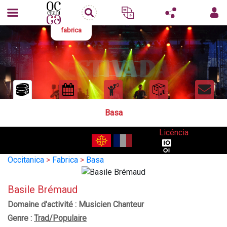
fabrica
Basa
Licéncia
Occitanica
>
Fabrica
>
Basa
Basile Brémaud
Domaine d'activité :
Musicien
Chanteur
Genre :
Trad/Populaire