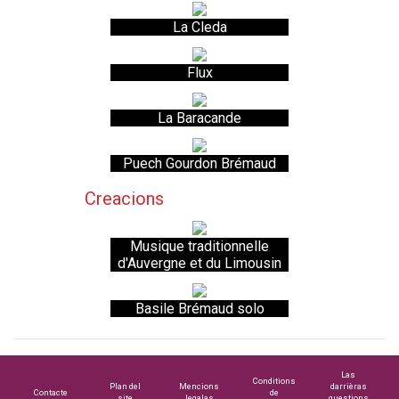
La Cleda
Flux
La Baracande
Puech Gourdon Brémaud
Creacions
Musique traditionnelle
d'Auvergne et du Limousin
Basile Brémaud solo
Las
Conditions
Plan del
Mencions
darrièras
Contacte
de
site
legalas
questions