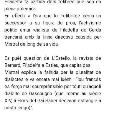
Filadelfa fa partida dels felibres que son en 
plena polemica.
En efièch, a l’ora que lo Felibritge cèrca un 
successor a sa figura de proa, l’activisme 
politic emai reialista de Filadelfa de Gerda 
trencariá amb la linha directiva causida per 
Mistral de long de sa vida.
Es puèi question de L’Estello, la revista de 
Bernard, Filadelfa e Estieu, que capita pas.
Mistral explica la falhida per la pluralitat de 
dialèctes e va encara mai luènh : “lou francés 
es forço mai coumprènsible pèr tóuti qu’aquèli 
dialèite de Gascougno (que, meme au siècle 
XIV, li Flors del Gai Saber declaron estrangié à 
nosto lengo)”.