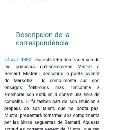
Descripcion de la 
correspondéncia
14 avril 1882 :
 aquesta letra dèu èsser una de 
las primièras qu’escambièron Mistral e 
Bernard. Mistral i descobrís lo poèta jovenòt 
de Marselha : lo complimenta sus sos 
ensages felibrencs mas l’encoratja a 
amelhorar son estil, en li donant una tièra de 
conselhs. Li fa tanben part de son intuicion a 
prepaus de son talent, que ne dobta pas. 
Mistral presentarà tornarmai sos compliments 
per las òbras seguentas de Bernard. Aquesta 
actitud es correnta venent de Mistral, que ten 