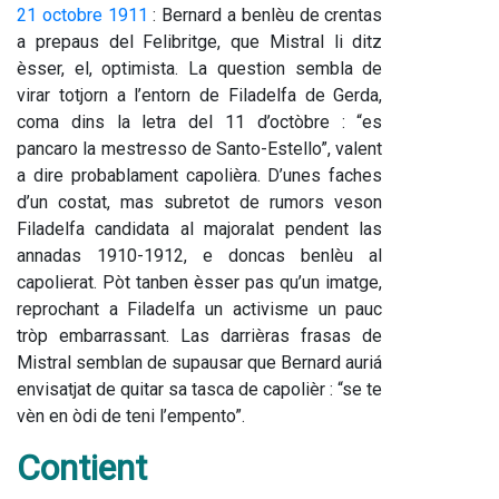
21 octobre 1911
 : Bernard a benlèu de crentas 
a prepaus del Felibritge, que Mistral li ditz 
èsser, el, optimista. La question sembla de 
virar totjorn a l’entorn de Filadelfa de Gerda, 
coma dins la letra del 11 d’octòbre : “es 
pancaro la mestresso de Santo-Estello”, valent 
a dire probablament capolièra. D’unes faches 
d’un costat, mas subretot de rumors veson 
Filadelfa candidata al majoralat pendent las 
annadas 1910-1912, e doncas benlèu al 
capolierat. Pòt tanben èsser pas qu’un imatge, 
reprochant a Filadelfa un activisme un pauc 
tròp embarrassant. Las darrièras frasas de 
Mistral semblan de supausar que Bernard auriá 
envisatjat de quitar sa tasca de capolièr : “se te 
vèn en òdi de teni l’empento”.
Contient