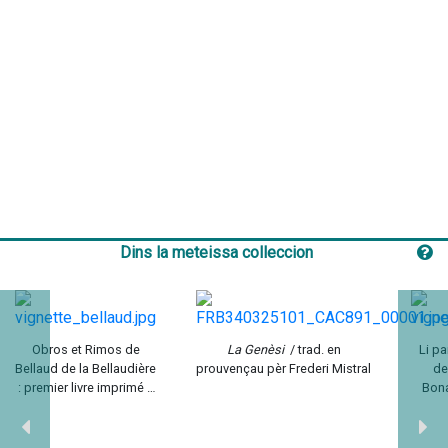
Dins la meteissa colleccion
Obros et Rimos de
La Genèsi
/ trad. en
Li pa
Bellaud de la Bellaudière
prouvençau pèr Frederi Mistral
de
: premier livre imprimé à
Bon
Marseille