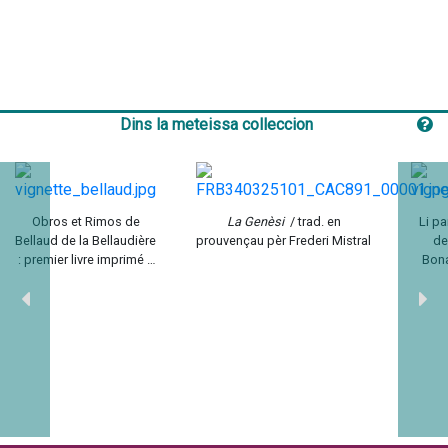
Dins la meteissa colleccion
Obros et Rimos de
La Genèsi
/ trad. en
Li pa
Bellaud de la Bellaudière
prouvençau pèr Frederi Mistral
de
: premier livre imprimé à
Bon
Marseille