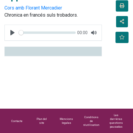
Cors amb Florant Mercadier
Chronica en francés suls trobadors.
Seek
Current
00:00
time
Play
Toggle
Mute
Las
Conditions
Plan del
Mencions
darrièras
Contacte
de
site
legalas
questions
réutilisation
pausadas