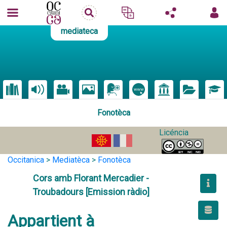
mediateca
Fonotèca
Licéncia
Occitanica
>
Mediatèca
>
Fonotèca
Cors amb Florant Mercadier -
Troubadours [Emission ràdio]
Appartient à