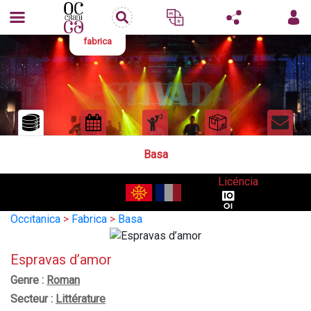
fabrica
Basa
Licéncia
Occitanica
>
Fabrica
>
Basa
Espravas d’amor
Genre :
Roman
Secteur :
Littérature