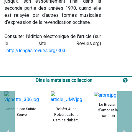
jusqu’à son essoufflement final dans la 
seconde partie des années 1970, quand elle 
est relayée par d’autres formes musicales 
d’expression de la revendication occitane.
Consulter l'édition électronique de l'article (sur 
le site Revues.org) 
: 
http://lengas.revues.org/303
Dins la meteissa colleccion
Le Breviari
Jasmin par Sainte-
Robèrt Allan,
d'amor et la
Beuve
Robèrt Lafont,
tradition
Camins dubèrts
encyclopédique
1947-1984 / Maria-
du Moyen Âge /
Joana Verny