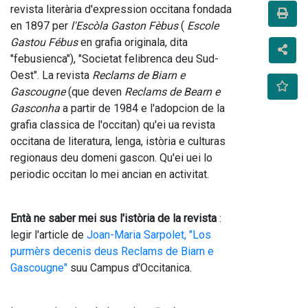
revista literària d'expression occitana fondada 
en 1897 per 
l'Escòla Gaston Fèbus
 ( 
Escole 
Gastou Fébus
 en grafia originala, dita 
"febusienca"), "Societat felibrenca deu Sud-
Oest". La revista 
Reclams de Biarn e 
Gascougne
 (que deven 
Reclams de Bearn e 
Gasconha
 a partir de 1984 e l'adopcion de la 
grafia classica de l'occitan) qu'ei ua revista 
occitana de literatura, lenga, istòria e culturas 
regionaus deu domeni gascon. Qu'ei uei lo 
periodic occitan lo mei ancian en activitat.
Entà ne saber mei sus l'istòria de la revista
 : 
legir l'article de 
Joan-Maria Sarpolet, "Los 
purmèrs decenis deus Reclams de Biarn e 
Gascougne"
 suu Campus d'Occitanica.