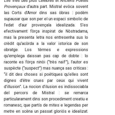
Les Vies des plus Célèbres et Anciens Poètes 
Provençaux
 d’autra part. Mistral evòca sovent 
las Corts d’Amor dins sas òbras : podèm 
supausar que son per el un espaci simbolic de 
l’edat d’aur provençala idealizada. S’es 
efectivament fòrça inspirat de Nòstradama, 
mas la presenta letra nos entresenha sus lo 
crèdit qu’acòrda a la valor istorica de son 
obratge. Los tèrmes e expressions 
qu’emplega daissan pas cap de dobte : lo 
raconte es fòrça ninòi (“très naïf”), l’autor es 
suspècte (“suspect”) mas nuança sas criticas : 
“il dit des choses si poétiques qu’elles sont 
dignes d’être crues par ceux qui vivent 
d’illusion”. La nocion d’ilusion es indissociabla 
del percors de Mistral : se remarca 
particularament dins son procediment creatiu e 
romanesc, que partís de mites e legendas per 
metre en scèna un passat gloriós e idealizat. 